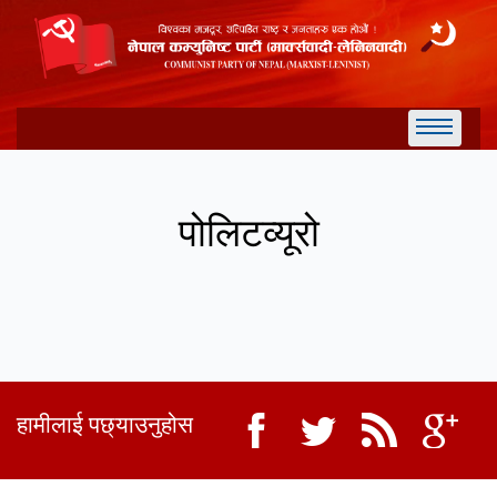
पोलिटव्यूरो
हामीलाई पछ्याउनुहोस