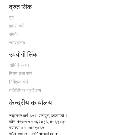
द्रुत लिंक
गृह
हाम्रो बारे
संपर्क
संग्रहालय
उपयोगी लिंक
सोधिने प्रश्न
नियम तथा सर्त
निर्देशक बोर्ड
गतिविधिहरु प्रशिक्षण
केन्द्रीय कार्यालय
रुद्रनगर मार्ग-३५९, रातोपुल, काठमाडौं-९
फोन: +९७७ १ ४४६९०३३, ४४६९०३४
फ्याक्स: ०१-४४६९०३५
इमेल: cpnml.cc@gmail.com